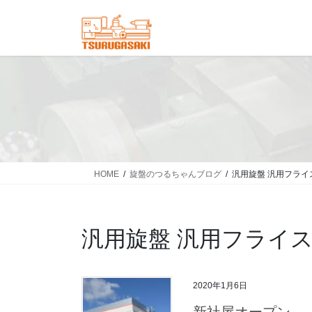
コ
ナ
ン
ビ
テ
ゲ
ン
ー
ツ
シ
へ
ョ
ス
ン
キ
に
ッ
移
プ
動
HOME
旋盤のつるちゃんブログ
汎用旋盤 汎用フライ
汎用旋盤 汎用フライ
2020年1月6日
新社屋オープン