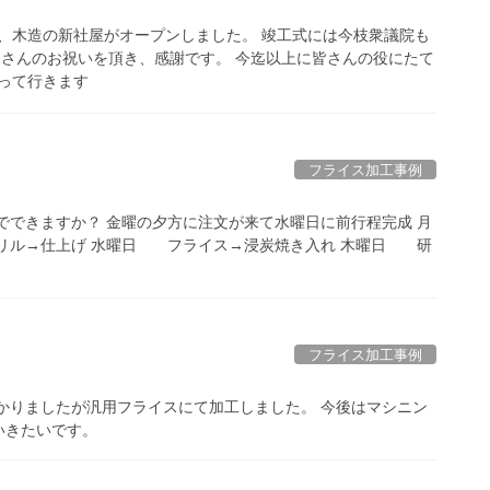
、木造の新社屋がオープンしました。 竣工式には今枝衆議院も
くさんのお祝いを頂き、感謝です。 今迄以上に皆さんの役にたて
って行きます
フライス加工事例
でできますか？ 金曜の夕方に注文が来て水曜日に前行程完成 月
リル→仕上げ 水曜日 フライス→浸炭焼き入れ 木曜日 研
フライス加工事例
かりましたが汎用フライスにて加工しました。 今後はマシニン
いきたいです。