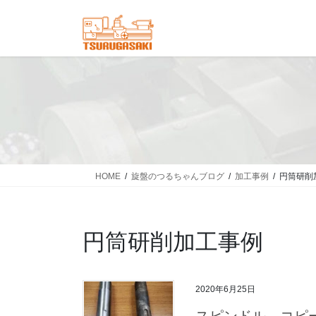
コ
ナ
ン
ビ
テ
ゲ
ン
ー
ツ
シ
へ
ョ
ス
ン
キ
に
ッ
移
プ
動
HOME
旋盤のつるちゃんブログ
加工事例
円筒研削
円筒研削加工事例
2020年6月25日
スピンドル コピ