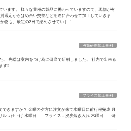
ています。 様々な業種の製品に携わっていますので、現物が有
材質選定からはめ合い交差など用途に合わせて加工していきま
か物も、最短の2日で納めさせてい […]
円筒研削加工事例
た。 先端は案内をつけ為に研磨で研削しました。 社内で出来る
ます❗
フライス加工事例
でできますか？ 金曜の夕方に注文が来て水曜日に前行程完成 月
リル→仕上げ 水曜日 フライス→浸炭焼き入れ 木曜日 研