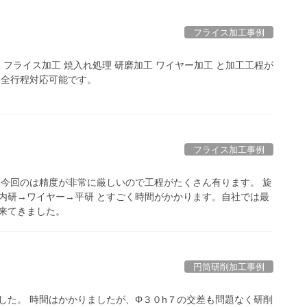
フライス加工事例
 フライス加工 焼入れ処理 研磨加工 ワイヤー加工 と加工工程が
は全行程対応可能です。
フライス加工事例
 今回のは精度が非常に厳しいので工程がたくさん有ります。 旋
内研→ワイヤー→平研 とすごく時間がかかります。自社では最
来てきました。
円筒研削加工事例
した。 時間はかかりましたが、Φ３０h７の交差も問題なく研削